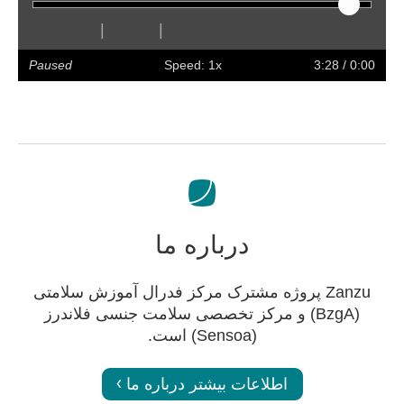
|
|
olume
Preferences
Enter
Slower
Faster
Hide
Forward
Rewind
Restart
Play
full
captions
Paused
Speed: 1x
/ 3:28
0:00
screen
درباره ما
Zanzu پروژه مشترک مرکز فدرال آموزش سلامتی
(BzgA) و مرکز تخصصی سلامت جنسی فلاندرز
(Sensoa) است.
اطلاعات بیشتر درباره ما