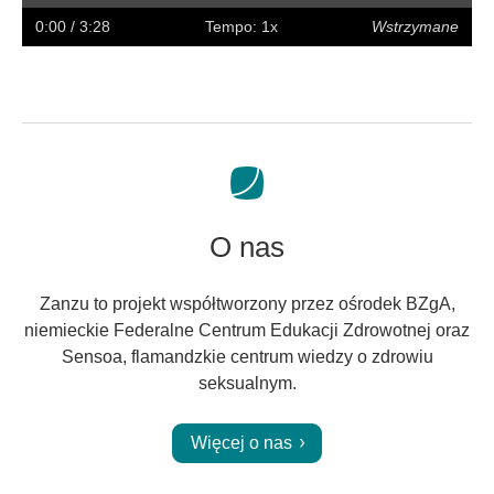
w
w
napisy
na
0:00
/ 3:28
Tempo: 1x
Wstrzymane
tył
przód
pełny
ekran
O nas
Zanzu to projekt współtworzony przez ośrodek BZgA,
niemieckie Federalne Centrum Edukacji Zdrowotnej oraz
Sensoa, flamandzkie centrum wiedzy o zdrowiu
seksualnym.
Więcej o nas