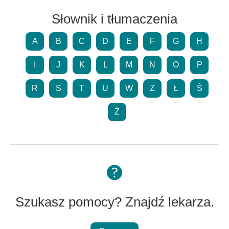
Słownik i tłumaczenia
A
B
C
D
E
F
G
H
I
J
K
L
M
N
O
P
R
S
T
U
W
Z
Ł
Ś
Ż
Szukasz pomocy? Znajdź lekarza.