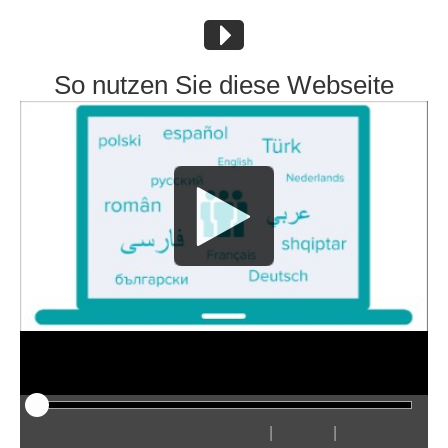
So nutzen Sie diese Webseite
|
|
Odtwarzaj
Restart
Przewiń
Przewiń
Ukryj
Szybciej
Wolniej
Preferencje
Wejdź
Głośn