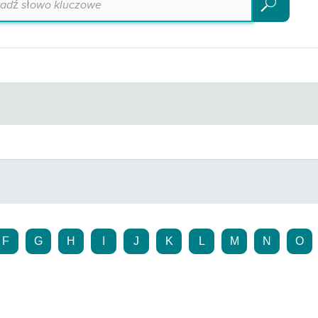
Szukaj
F
G
H
I
J
K
L
M
N
O