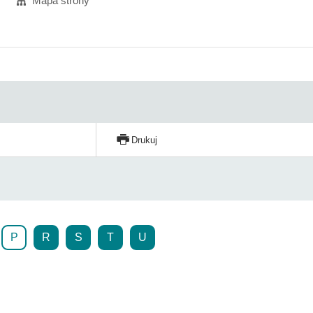
Mapa strony
Drukuj
P
R
S
T
U