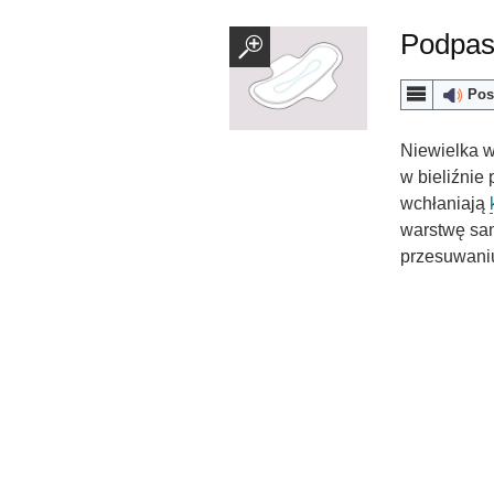
Podpas
Pos
Niewielka w
w bieliźnie
wchłaniają
warstwę sam
przesuwani