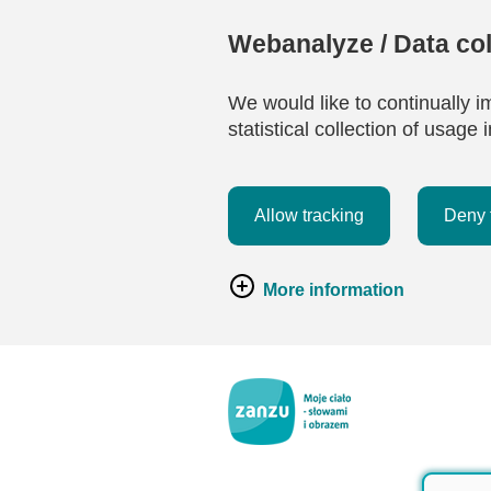
Webanalyze / Data col
We would like to continually i
statistical collection of usag
Allow tracking
Deny 
More information
Przejdź do głównej zawartości