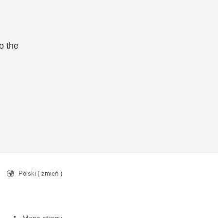
o the
Polski
( zmień )