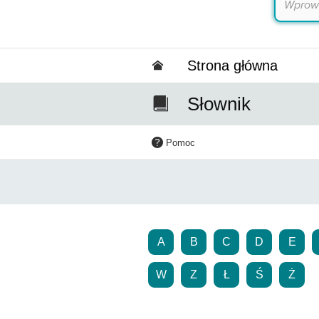
Strona główna
Słownik
Pomoc
A
B
C
D
E
W
Z
Ł
Ś
Ż