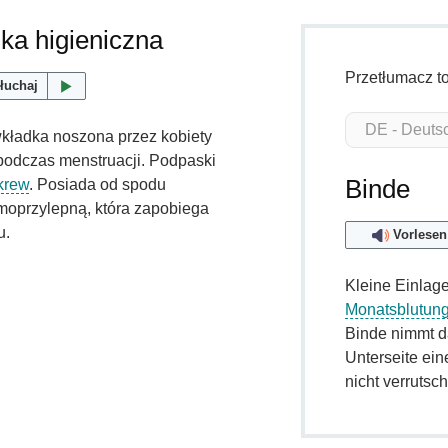
ka higieniczna
Przetłumacz t
łuchaj
kładka noszona przez kobiety
 podczas menstruacji. Podpaski
Binde
krew
. Posiada od spodu
oprzylepną, która zapobiega
u.
Vorlesen
Kleine Einlage
Monatsblutun
Binde nimmt 
Unterseite ein
nicht verrutsch