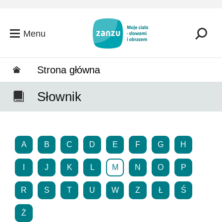
Przejdź do głównej zawartości
Menu
Strona główna
Słownik
A
B
C
D
E
F
G
H
I
J
K
L
M
N
O
P
R
S
T
U
W
Z
Ł
Ś
Ż