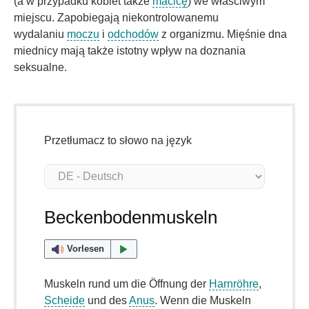
(a w przypadku kobiet także
macicę
) we właściwym
miejscu. Zapobiegają niekontrolowanemu
wydalaniu
moczu
i
odchodów
z organizmu. Mięśnie dna
miednicy mają także istotny wpływ na doznania
seksualne.
Przetłumacz to słowo na język
Beckenbodenmuskeln
Vorlesen
Muskeln rund um die Öffnung der
Harnröhre
,
Scheide
und des
Anus
. Wenn die Muskeln