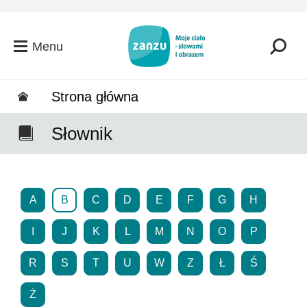
Przejdź do głównej zawartości
Menu
Strona główna
Słownik
A
B
C
D
E
F
G
H
I
J
K
L
M
N
O
P
R
S
T
U
W
Z
Ł
Ś
Ż