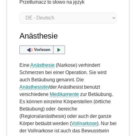
Przetłumacz to słowo na język
Anästhesie
Vorlesen
Eine
Anästhesie
(Narkose) verhindert
Schmerzen bei einer Operation. Sie wird
auch Betäubung genannt. Die
Anästhesistin
/der Anästhesist benutzt
verschiedene
Medikamente
zur Betäubung.
Es können einzelne Körperstellen (örtliche
Betäubung) oder -bereiche
(Regionalanästhesie) oder auch der ganze
Körper betäubt werden (
Vollnarkose
). Nur bei
der Vollnarkose ist auch das Bewusstsein