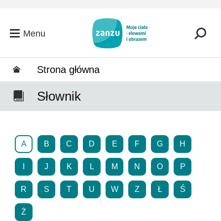
Przejdź do głównej zawartości
Menu
Strona główna
Słownik
A
B
C
D
E
F
G
H
I
J
K
L
M
N
O
P
R
S
T
U
W
Z
Ł
Ś
Ż