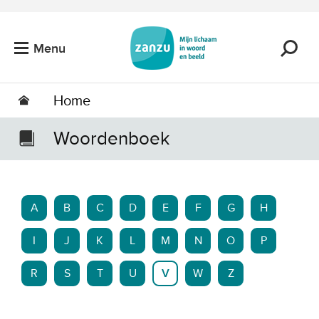
Ga naar de hoofdinhoud
Menu
Home
Woordenboek
A
B
C
D
E
F
G
H
I
J
K
L
M
N
O
P
R
S
T
U
V
W
Z