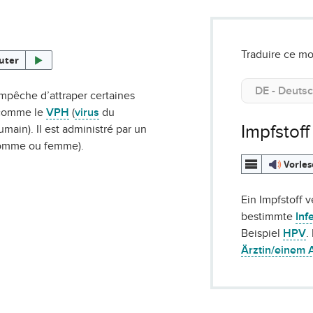
Traduire ce mo
uter
mpêche d’attraper certaines
 comme le
VPH
(
virus
du
Impfstoff
main). Il est administré par un
omme ou femme).
Vorle
Ein Impfstoff 
bestimmte
Inf
Beispiel
HPV
.
Ärztin/einem 