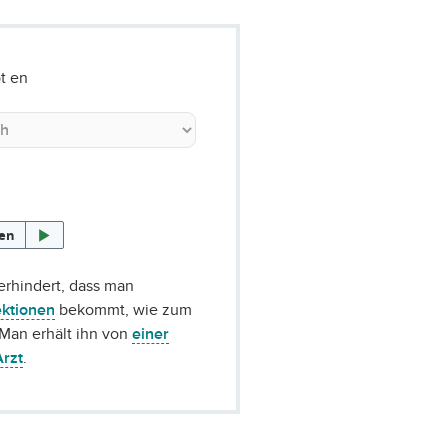
t en
sen
verhindert, dass man
ektionen
bekommt, wie zum
 Man erhält ihn von
einer
Arzt
.