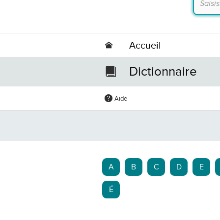
Accueil
Dictionnaire
Aide
A
B
C
D
E
É