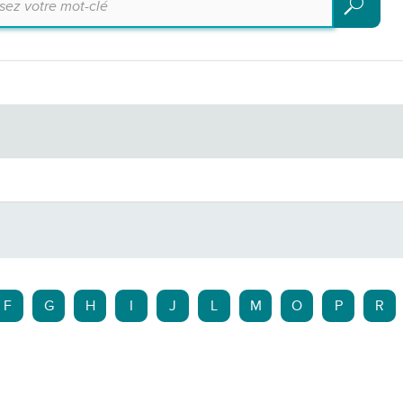
Recherch
F
G
H
I
J
L
M
O
P
R