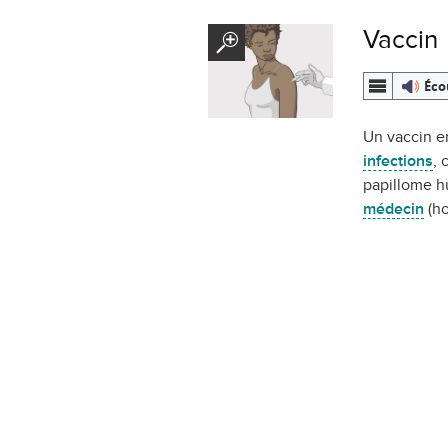
Vaccin
Éco
Un vaccin e
infections
,
papillome hu
médecin
(h