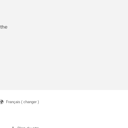
 the
Français
( changer )
rcher