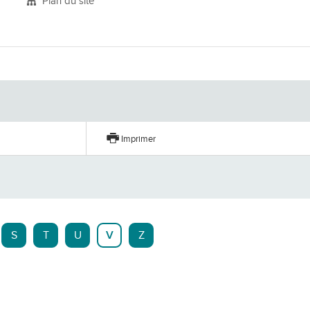
Plan du site
er
Imprimer
S
T
U
V
Z