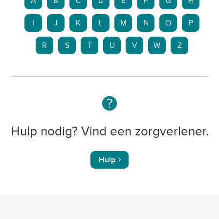
A
B
C
D
E
F
G
H
I
J
K
L
M
N
O
P
R
S
T
U
V
W
Z
Hulp nodig? Vind een zorgverlener.
Hulp