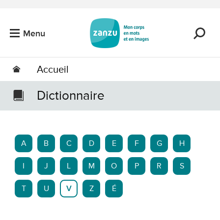
Passer au contenu principal
Menu
Accueil
Dictionnaire
A
B
C
D
E
F
G
H
I
J
L
M
O
P
R
S
T
U
V
Z
É