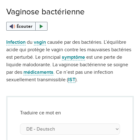
Vaginose bactérienne
Écouter
Infection
du
vagin
causée par des bactéries. L’équilibre
acide qui protège le vagin contre les mauvaises bactéries
est perturbé. Le principal
symptôme
est une perte de
liquide malodorante. La vaginose bactérienne se soigne
par des
médicaments
. Ce n’est pas une infection
sexuellement transmissible (
IST
).
Traduire ce mot en