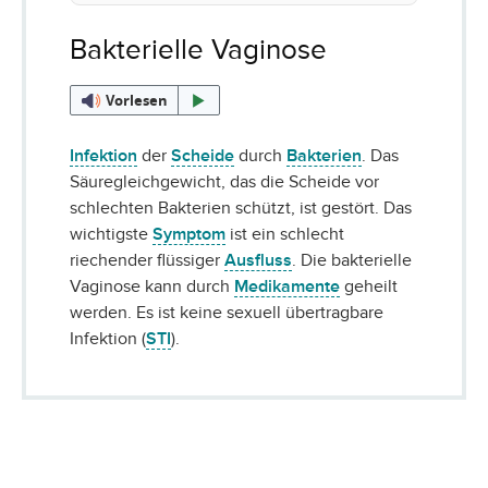
Bakterielle Vaginose
Vorlesen
Infektion
der
Scheide
durch
Bakterien
. Das
Säuregleichgewicht, das die Scheide vor
schlechten Bakterien schützt, ist gestört. Das
wichtigste
Symptom
ist ein schlecht
riechender flüssiger
Ausfluss
. Die bakterielle
Vaginose kann durch
Medikamente
geheilt
werden. Es ist keine sexuell übertragbare
Infektion (
STI
).