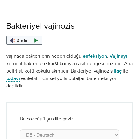
Bakteriyel vajinozis
Dinle
vajinada bakterilerin neden olduğu
enfeksiyon
.
Vajinayı
kötücül bakterilere karşı koruyan asit dengesi bozulur. Ana
belirtisi, kötü kokulu akıntıdır. Bakteriyel vajinozis
ilaç
ile
tedavi
edilebilir. Cinsel yolla bulaşan bir enfeksiyon
değildir.
Bu sözcüğü şu dile çevir