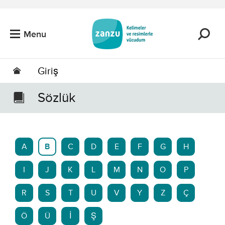
Skip to main content
Menu
Giriş
Sözlük
A
B
C
D
E
F
G
H
I
J
K
L
M
N
O
P
R
S
T
U
V
Y
Z
Ç
Ö
Ü
İ
Ş