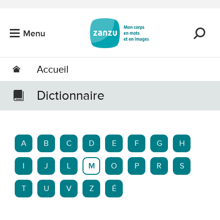
Passer au contenu principal
Menu
Accueil
Dictionnaire
A
B
C
D
E
F
G
H
I
J
L
M
O
P
R
S
T
U
V
Z
É