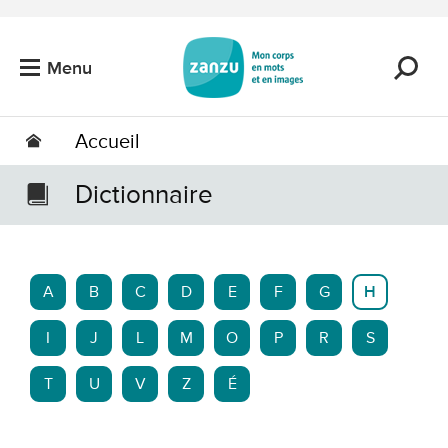
Passer au contenu principal
Menu
Accueil
Dictionnaire
A
B
C
D
E
F
G
H
I
J
L
M
O
P
R
S
T
U
V
Z
É