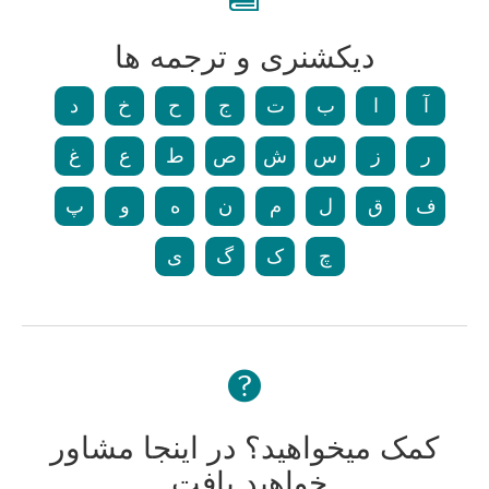
دیکشنری و ترجمه ها
آ
ا
ب
ت
ج
ح
خ
د
ر
ز
س
ش
ص
ط
ع
غ
ف
ق
ل
م
ن
ه
و
پ
چ
ک
گ
ی
کمک میخواهید؟ در اینجا مشاور
خواهید یافت.