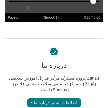
|
|
olume
Preferences
Enter
Slower
Faster
Hide
Forward
Rewind
Restart
Play
full
captions
Paused
Speed: 1x
/ 3:28
0:00
screen
درباره ما
Zanzu پروژه مشترک مرکز فدرال آموزش سلامتی
(BzgA) و مرکز تخصصی سلامت جنسی فلاندرز
(Sensoa) است.
اطلاعات بیشتر درباره ما