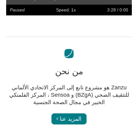
olume
Preferences
Enter
Slower
Faster
Hide
Forward
Rewind
Restart
Play
full
captions
Paused
Speed: 1x
/ 3:28
0:00
screen
من نحن
Zanzu هو مشروع تابع إلى المركز الاتحادي الألماني
للتثقيف الصحي (BZgA) و Sensoa ، المركز الفلمنكي
الخبير في مجال الصحة الجنسية
المزيد عنا