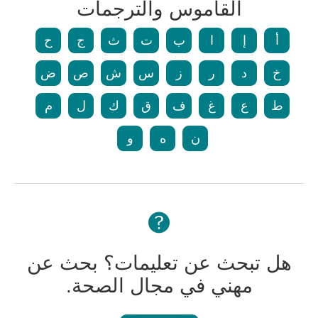
القاموس والترجمات
أ
إ
ا
ب
ت
ث
ج
ح
خ
د
ر
ز
س
ش
ص
ض
ط
ع
غ
ف
ق
ك
ل
م
ن
ه
و
هل تبحث عن تعليمات؟ بحث عن
مهني في مجال الصحة.