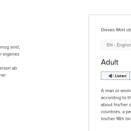
Dieses Wort üb
enug sind,
r eigenes
Adult
erson ab
ner
Listen
A man or woma
according to 
about his/her 
countries, a 
his/her 18th bi