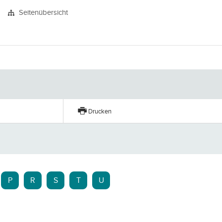
Seitenübersicht
Drucken
P
R
S
T
U