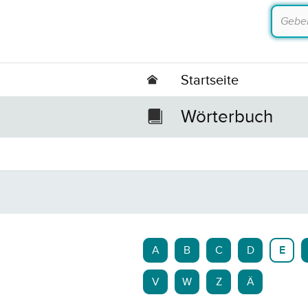
Startseite
Wörterbuch
A
B
C
D
E
V
W
Z
Ä