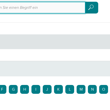
Suchen
Suchen
F
G
H
I
J
K
L
M
N
O