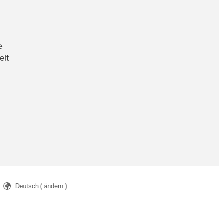
e
eit
Deutsch
( ändern )