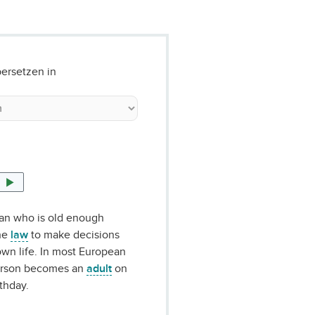
ersetzen in
n who is old enough
the
law
to make decisions
own life. In most European
person becomes an
adult
on
rthday.