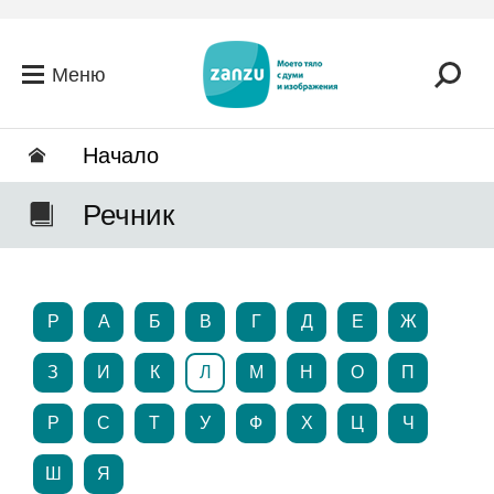
Премини към основното съдържание
Меню
Hачало
Речник
P
А
Б
В
Г
Д
Е
Ж
З
И
К
Л
М
Н
О
П
Р
С
Т
У
Ф
Х
Ц
Ч
Ш
Я