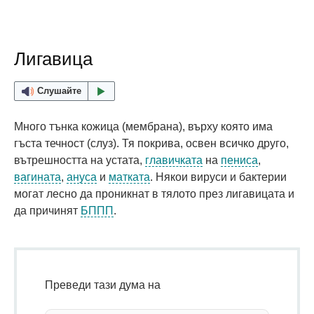
Лигавица
Слушайте
Много тънка кожица (мембрана), върху която има
гъста течност (слуз). Тя покрива, освен всичко друго,
вътрешността на устата,
главичката
на
пениса
,
вагината
,
ануса
и
матката
. Някои вируси и бактерии
могат лесно да проникнат в тялото през лигавицата и
да причинят
БППП
.
Преведи тази дума на