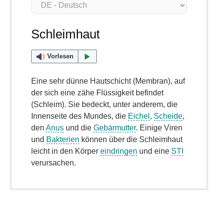
Schleimhaut
Vorlesen
Eine sehr dünne Hautschicht (Membran), auf
der sich eine zähe Flüssigkeit befindet
(Schleim). Sie bedeckt, unter anderem, die
Innenseite des Mundes, die
Eichel
,
Scheide
,
den
Anus
und die
Gebärmutter
. Einige Viren
und
Bakterien
können über die Schleimhaut
leicht in den Körper
eindringen
und eine
STI
verursachen.