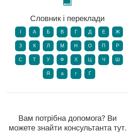
Словник і переклади
І
А
Б
В
Г
Д
Е
Ж
З
К
Л
М
Н
О
П
Р
С
Т
У
Ф
Х
Ц
Ч
Ш
Я
а
г
Ґ
Вам потрібна допомога? Ви
можете знайти консультанта тут.