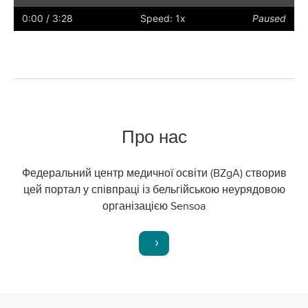
Play
Restart
Rewind
Forward
Hide
Faster
Slower
Preferences
Enter
Volu
captions
full
0:00
/ 3:28
Speed: 1x
Paused
screen
Про нас
Федеральний центр медичної освіти (BZgA) створив
цей портал у співпраці із бельгійською неурядовою
організацією Sensoa