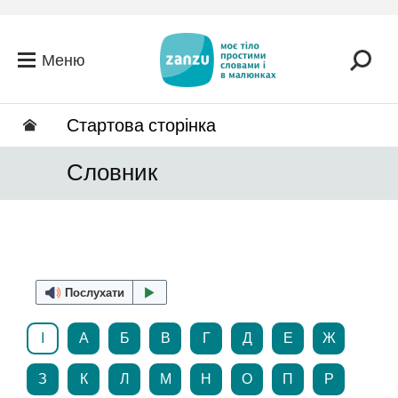
Перейти до головного вмісту
Меню
Стартова сторінка
Словник
Послухати
І
А
Б
В
Г
Д
Е
Ж
З
К
Л
М
Н
О
П
Р