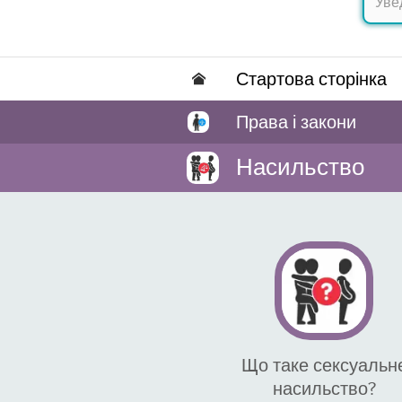
Стартова сторінка
Права і закони
Насильство
Що таке сексуальн
насильство?