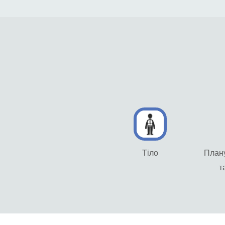
Тіло
План
т