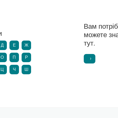
Вам потрі
и
можете зн
тут.
Д
Е
Ж
О
П
Р
Ц
Ч
Ш