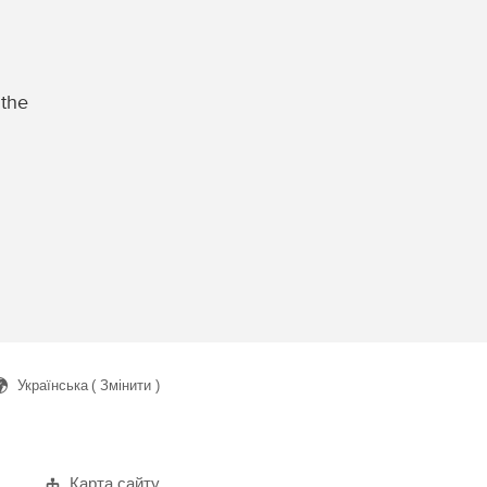
 the
Українська
( Змінити )
ук
Карта сайту