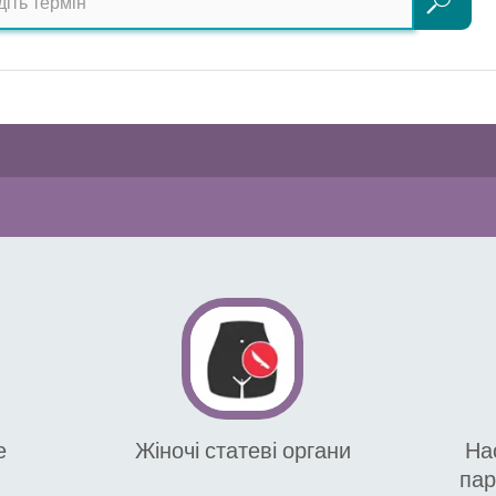
Пошук
е
Жіночі статеві органи
На
пар