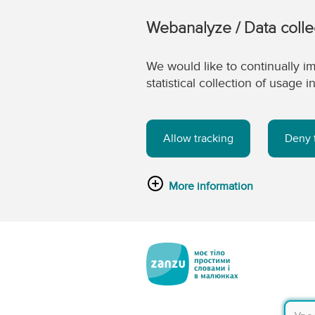
Webanalyze / Data colle
We would like to continually im
statistical collection of usage
Allow tracking
Deny 
More information
Перейти до головного вмісту