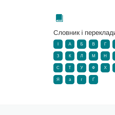
Словник і переклад
І
А
Б
В
Г
З
К
Л
М
Н
С
Т
У
Ф
Х
Я
а
г
Ґ