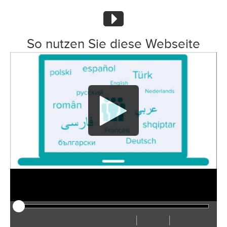
So nutzen Sie diese Webseite
|
|
Play
Restart
Rewind
Forward
Hide
Faster
Slower
Preferences
Enter
Volu