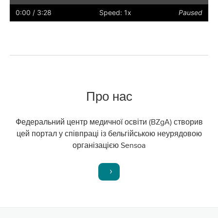
captions
full
0:00
/ 3:28
Speed: 1x
Paused
screen
Про нас
Федеральний центр медичної освіти (BZgA) створив
цей портал у співпраці із бельгійською неурядовою
організацією Sensoa