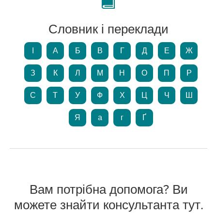
Словник і переклади
І
А
Б
В
Г
Д
Е
Ж
З
К
Л
М
Н
О
П
Р
С
Т
У
Ф
Х
Ц
Ч
Ш
Я
а
г
Ґ
Вам потрібна допомога? Ви
можете знайти консультанта тут.