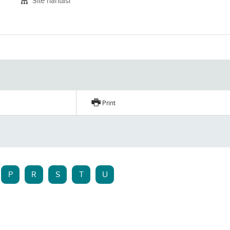
Site haritası
Print
P
R
S
T
U