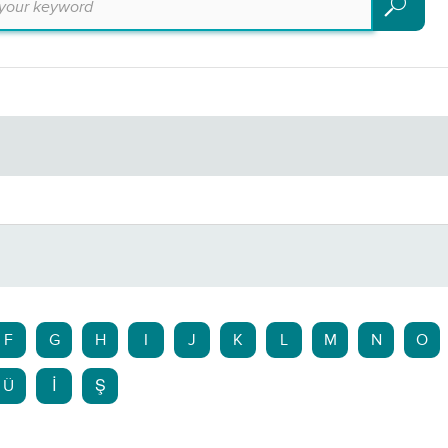
Search
F
G
H
I
J
K
L
M
N
O
Ü
İ
Ş