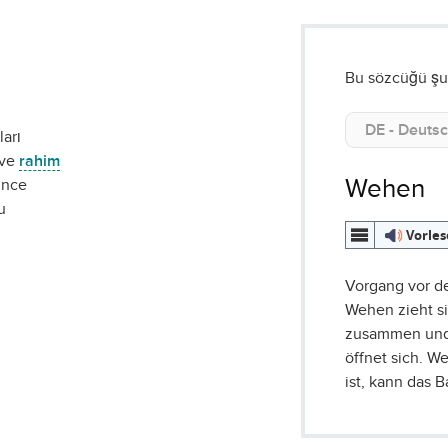
Bu sözcüğü şu 
arı
 ve
rahim
Wehen
rince
u
Vorle
Vorgang vor d
Wehen zieht s
zusammen un
öffnet sich. W
ist, kann das 