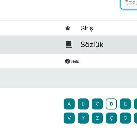
Giriş
Sözlük
Help
A
B
C
D
E
V
Y
Z
Ç
Ö