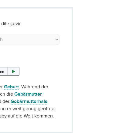
dile çevir
sen
er
Geburt
. Während der
ich die
Gebärmutter
d der
Gebärmutterhals
enn er weit genug geöffnet
Baby auf die Welt kommen.