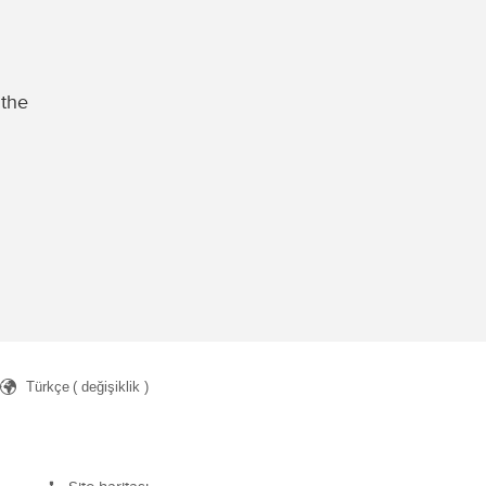
 the
Türkçe
( değişiklik )
ch