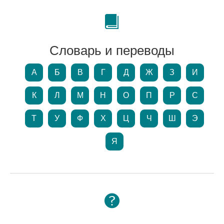
Словарь и переводы
А
Б
В
Г
Д
Ж
З
И
К
Л
М
Н
О
П
Р
С
Т
У
Ф
Х
Ц
Ч
Ш
Э
Я