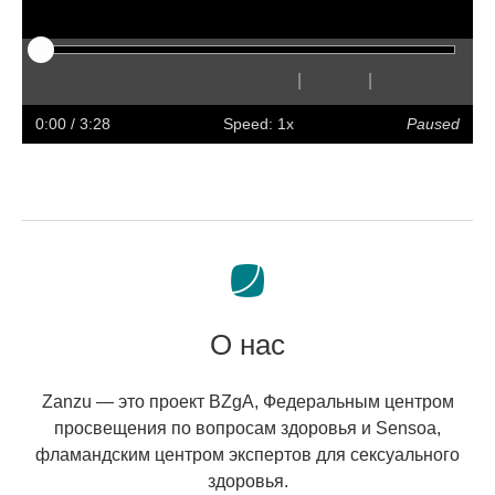
|
|
Play
Restart
Rewind
Forward
Hide
Faster
Slower
Preferences
Enter
Volum
captions
full
0:00
/ 3:28
Speed: 1x
Paused
screen
О нас
Zanzu — это проект BZgA, Федеральным центром
просвещения по вопросам здоровья и Sensoa,
фламандским центром экспертов для сексуального
здоровья.