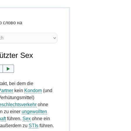
о слово на
tzter Sex
akt, bei dem die
Partner
kein
Kondom
(und
erhütungsmittel)
schlechtsverkehr
ohne
n zu einer
ungewollten
aft
führen.
Sex
ohne ein
 außerdem zu
STIs
führen.