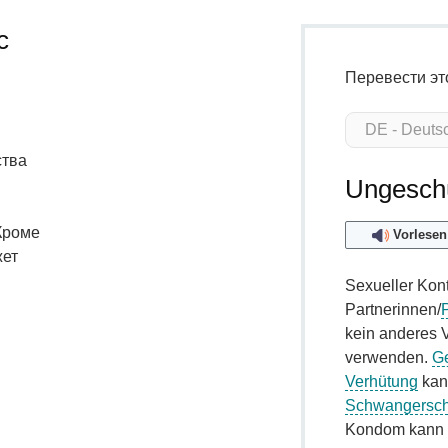
с
Перевести эт
ства
Ungeschü
 Кроме
Vorlesen
жет
Sexueller Kont
Partnerinnen/
kein anderes V
verwenden.
Ge
Verhütung
kan
Schwangersch
Kondom kann