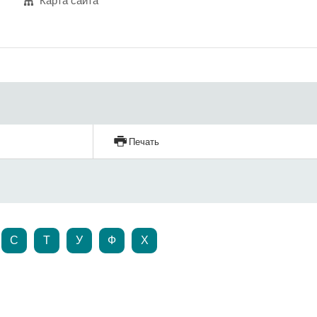
Карта сайта
Печать
С
Т
У
Ф
Х