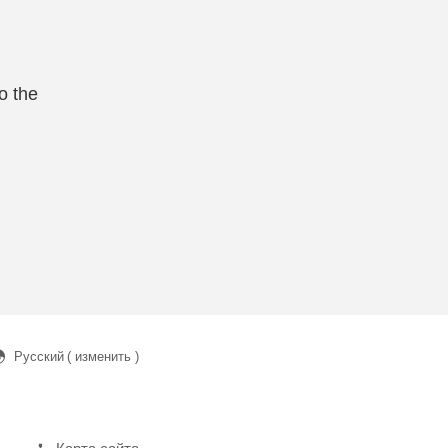
o the
Русский
( изменить )