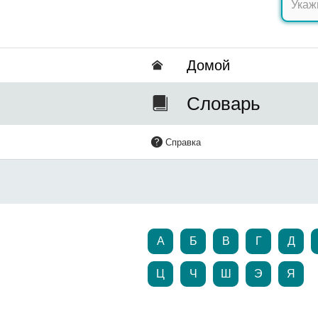
Домой
Словарь
Справка
А
Б
В
Г
Д
Ц
Ч
Ш
Э
Я