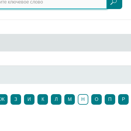
Поиск
Ж
З
И
К
Л
М
Н
О
П
Р