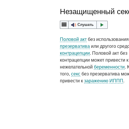
Незащищенный сек
Слушать
Половой акт
без использования
презерватива
или другого сред
контрацепции
. Половой акт без
контрацепции может привести к
нежелательной
беременности
.
того,
секс
без презерватива мо
привести к
заражению
ИППП
.