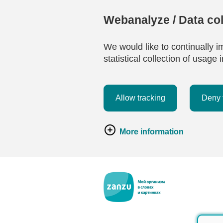
Webanalyze / Data col
We would like to continually i
statistical collection of usag
Allow tracking
Deny 
More information
Перейти к основному содержанию