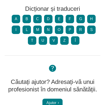
Dicționar și traduceri
A
B
C
D
E
F
G
H
I
L
M
N
O
P
R
S
T
U
V
Z
Î
Căutați ajutor? Adresați-vă unui
profesionist în domeniul sănătății.
Ajutor