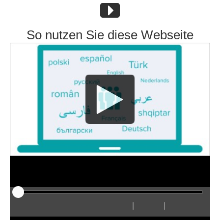
So nutzen Sie diese Webseite
|
|
Play
Restart
Rewind
Forward
Hide
Faster
Slower
Preferences
Enter
Volum