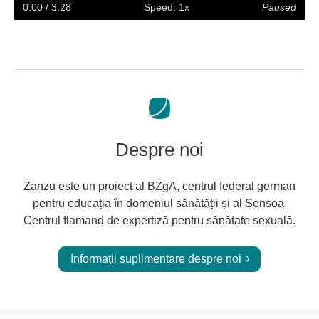
captions
full
0:00
/ 3:28
Speed: 1x
Paused
screen
Despre noi
Zanzu este un proiect al BZgA, centrul federal german
pentru educația în domeniul sănătății și al Sensoa,
Centrul flamand de expertiză pentru sănătate sexuală.
Informații suplimentare despre noi