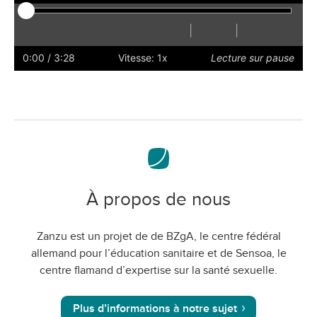
|
|
Lecture
Redémarrer
Reculer
Avancer
Masquer
Plus
Plus
Préférences
Activer
Volu
les
rapidement
lentement
le
0:00
/ 3:28
Vitesse: 1x
Lecture sur pause
sous-
mode
titres
plein
écran
À propos de nous
Zanzu est un projet de de BZgA, le centre fédéral
allemand pour l’éducation sanitaire et de Sensoa, le
centre flamand d’expertise sur la santé sexuelle.
Plus d’informations à notre sujet