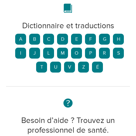
Dictionnaire et traductions
A
B
C
D
E
F
G
H
I
J
L
M
O
P
R
S
T
U
V
Z
É
Besoin d’aide ? Trouvez un
professionnel de santé.