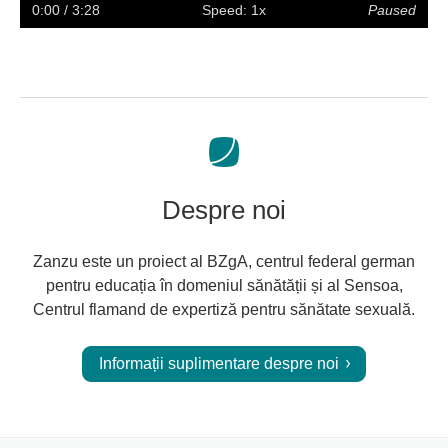
captions
full
0:00
/ 3:28
Speed: 1x
Paused
screen
Despre noi
Zanzu este un proiect al BZgA, centrul federal german
pentru educația în domeniul sănătății și al Sensoa,
Centrul flamand de expertiză pentru sănătate sexuală.
Informații suplimentare despre noi