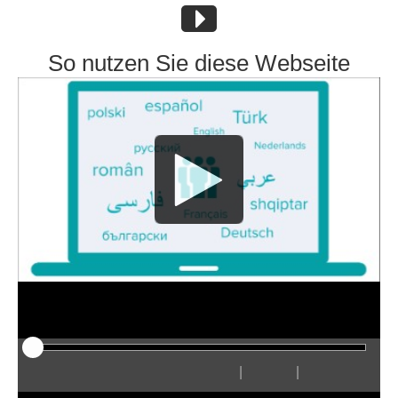
So nutzen Sie diese Webseite
|
|
Play
Restart
Rewind
Forward
Hide
Faster
Slower
Preferences
Enter
Volum