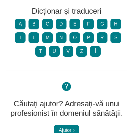
Dicționar și traduceri
A
B
C
D
E
F
G
H
I
L
M
N
O
P
R
S
T
U
V
Z
Î
Căutați ajutor? Adresați-vă unui
profesionist în domeniul sănătății.
Ajutor