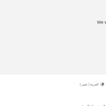
We w
العربية
( تغيير )