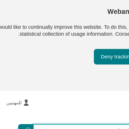
Webana
ould like to continually improve this website. To do this,
statistical collection of usage information. Cons
Deny tracki
للمهنيين
بحث