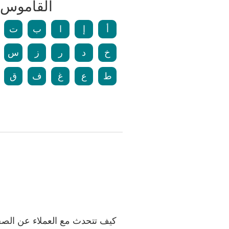
القاموس 
أ
إ
ا
ب
ت
خ
د
ر
ز
س
ط
ع
غ
ف
ق
كيف تتحدث مع العملاء عن الص