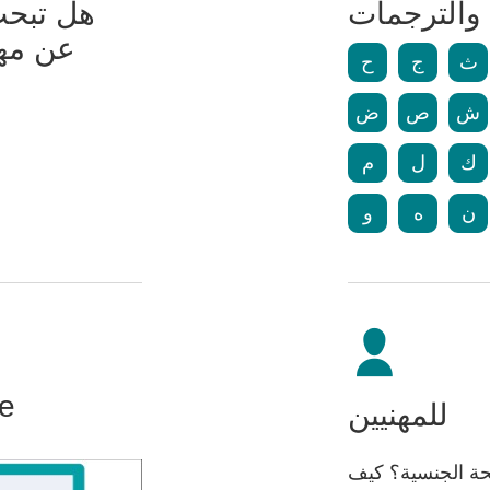
والترجمات
هل تبحث
عن مه
ث
ج
ح
ش
ص
ض
ك
ل
م
ن
ه
و
se
للمهنيين
حة الجنسية؟ كيف