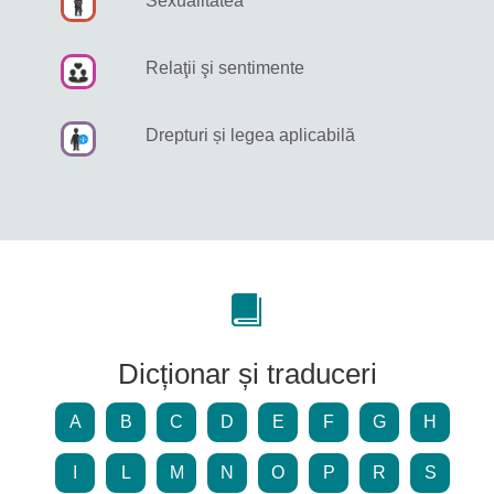
Sexualitatea
Relaţii şi sentimente
Drepturi și legea aplicabilă
Dicționar și traduceri
A
B
C
D
E
F
G
H
I
L
M
N
O
P
R
S