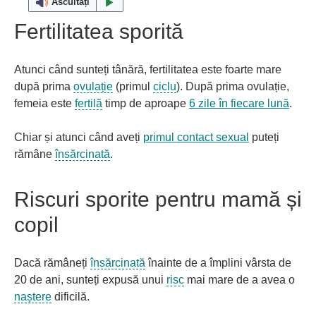
Ascultați
Fertilitatea sporită
Atunci când sunteți tânără, fertilitatea este foarte mare
după prima
ovulație
(primul
ciclu
). După prima ovulație,
femeia este
fertilă
timp de aproape
6 zile în fiecare lună
.
Chiar și atunci când aveți
primul contact sexual
puteți
rămâne
însărcinată
.
Riscuri sporite pentru mamă și
copil
Dacă rămâneți
însărcinată
înainte de a împlini vârsta de
20 de ani, sunteți expusă unui
risc
mai mare de a avea o
naștere
dificilă.