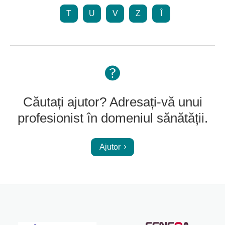
T
U
V
Z
Î
Căutați ajutor? Adresați-vă unui
profesionist în domeniul sănătății.
Ajutor