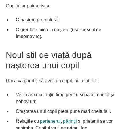
Copilul ar putea risca:
O naștere prematură;
O greutate mică la naștere (risc crescut de
îmbolnăvire).
Noul stil de viață după
naşterea unui copil
Dacă vă gândiți să aveți un copil, nu uitați că:
Veți avea mai puțin timp pentru școală, muncă și
hobby-uri;
Creşterea unui copil presupune mari cheltuieli.
Relațiile cu
partenerul
,
părinții
și prietenii se vor
schimba. Copilul va fi pe primul loc.