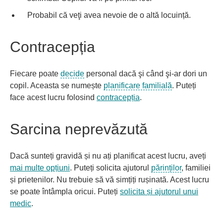
Probabil că veţi avea nevoie de o altă locuință.
Contracepția
Fiecare poate
decide
personal dacă şi când şi-ar dori un
copil. Aceasta se numește
planificare familială
. Puteți
face acest lucru folosind
contracepția
.
Sarcina neprevăzută
Dacă sunteți gravidă și nu ați planificat acest lucru, aveți
mai multe opțiuni
. Puteți solicita ajutorul
părinților
, familiei
și prietenilor. Nu trebuie să vă simțiți rușinată. Acest lucru
se poate întâmpla oricui. Puteți
solicita și ajutorul unui
medic
.