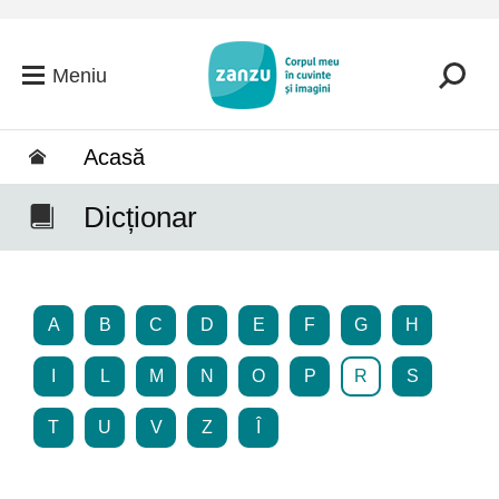
Salt la conținutul principal
Meniu
Acasă
Dicționar
A
B
C
D
E
F
G
H
I
L
M
N
O
P
R
S
T
U
V
Z
Î