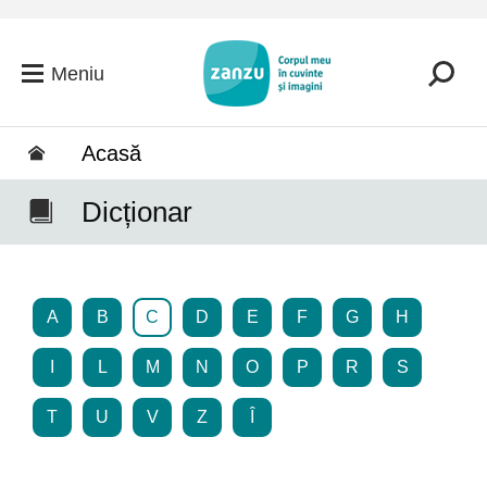
Salt la conținutul principal
Meniu
Acasă
Dicționar
A
B
C
D
E
F
G
H
I
L
M
N
O
P
R
S
T
U
V
Z
Î