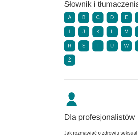
Słownik i tłumaczeni
A
B
C
D
E
I
J
K
L
M
R
S
T
U
W
Ż
Dla profesjonalistów
Jak rozmawiać o zdrowiu seksual