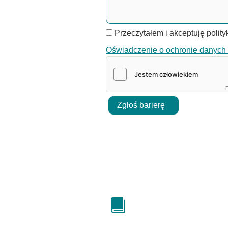
Przeczytałem i akceptuję polit
Oświadczenie o ochronie danyc
F
Zgłoś barierę