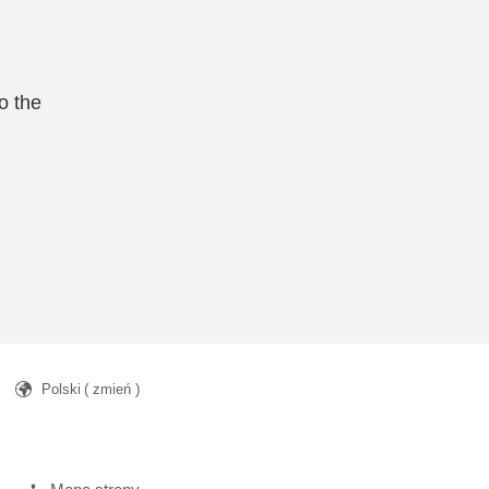
o the
Polski
( zmień )