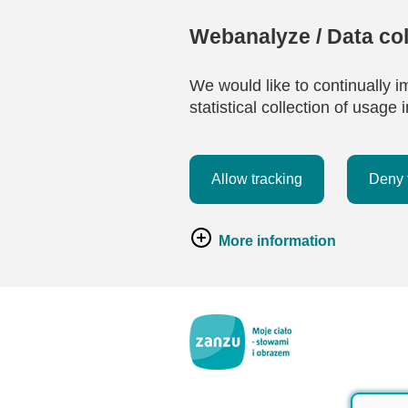
Webanalyze / Data col
We would like to continually i
statistical collection of usag
Allow tracking
Deny 
More information
Przejdź do głównej zawartości