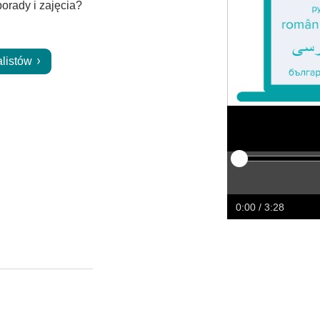
orady i zajęcia?
alistów
Odtwarzaj
Restart
Przewiń
Prze
w
w
0:00
/ 3:28
tył
przó