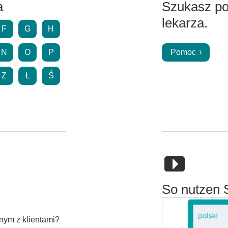
a
Szukasz p
lekarza.
F
G
H
N
O
P
Pomoc
Z
Ł
Ś
So nutzen 
nym z klientami?