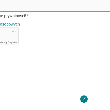
ykę prywatności!
*
h osobowych
riendly Captcha