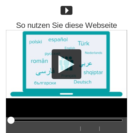
So nutzen Sie diese Webseite
|
|
Odtwarzaj
Restart
Przewiń
Przewiń
Ukryj
Szybciej
Wolniej
Preferencje
Wejdź
Głośn