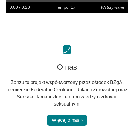
w
w
napisy
na
0:00
/ 3:28
Tempo: 1x
Wstrzymane
tył
przód
pełny
ekran
O nas
Zanzu to projekt współtworzony przez ośrodek BZgA,
niemieckie Federalne Centrum Edukacji Zdrowotnej oraz
Sensoa, flamandzkie centrum wiedzy o zdrowiu
seksualnym.
Więcej o nas