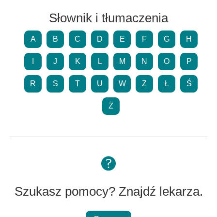
Słownik i tłumaczenia
A
B
C
D
E
F
G
H
I
J
K
L
M
N
O
P
R
S
T
U
W
Z
Ł
Ś
Ż
Szukasz pomocy? Znajdź lekarza.