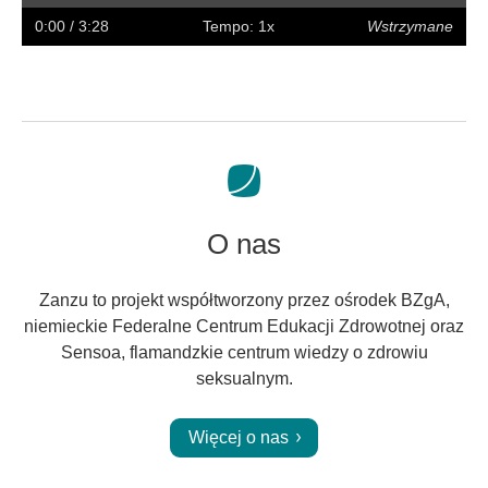
w
w
napisy
na
0:00
/ 3:28
Tempo: 1x
Wstrzymane
tył
przód
pełny
ekran
O nas
Zanzu to projekt współtworzony przez ośrodek BZgA,
niemieckie Federalne Centrum Edukacji Zdrowotnej oraz
Sensoa, flamandzkie centrum wiedzy o zdrowiu
seksualnym.
Więcej o nas