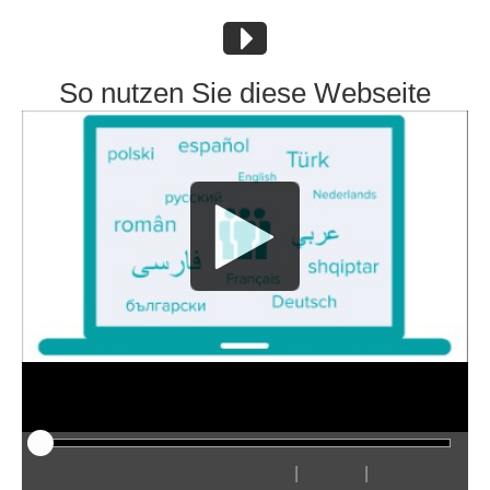
So nutzen Sie diese Webseite
|
|
Odtwarzaj
Restart
Przewiń
Przewiń
Ukryj
Szybciej
Wolniej
Preferencje
Wejdź
Głośn