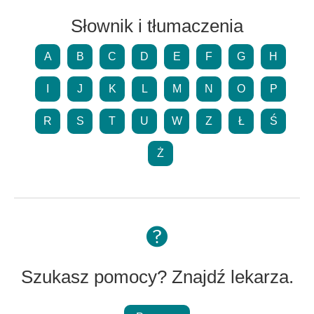
Słownik i tłumaczenia
A
B
C
D
E
F
G
H
I
J
K
L
M
N
O
P
R
S
T
U
W
Z
Ł
Ś
Ż
Szukasz pomocy? Znajdź lekarza.