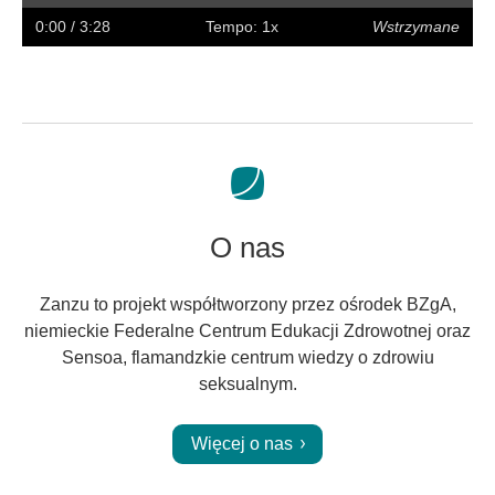
w
w
napisy
na
0:00
/ 3:28
Tempo: 1x
Wstrzymane
tył
przód
pełny
ekran
O nas
Zanzu to projekt współtworzony przez ośrodek BZgA,
niemieckie Federalne Centrum Edukacji Zdrowotnej oraz
Sensoa, flamandzkie centrum wiedzy o zdrowiu
seksualnym.
Więcej o nas