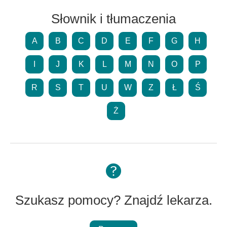
Słownik i tłumaczenia
A
B
C
D
E
F
G
H
I
J
K
L
M
N
O
P
R
S
T
U
W
Z
Ł
Ś
Ż
Szukasz pomocy? Znajdź lekarza.