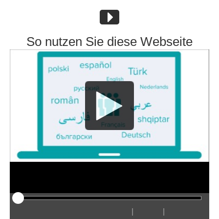
So nutzen Sie diese Webseite
|
|
Odtwarzaj
Restart
Przewiń
Przewiń
Ukryj
Szybciej
Wolniej
Preferencje
Wejdź
Głośn