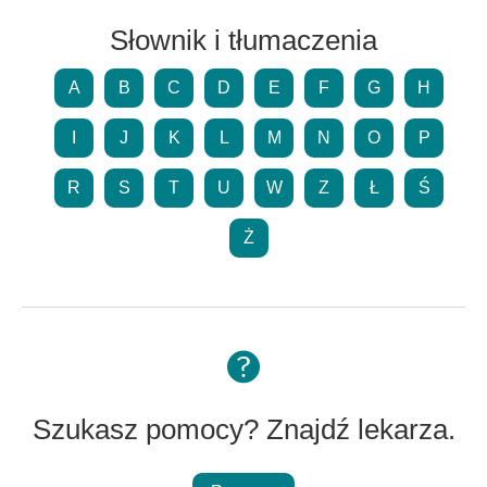
Słownik i tłumaczenia
A
B
C
D
E
F
G
H
I
J
K
L
M
N
O
P
R
S
T
U
W
Z
Ł
Ś
Ż
Szukasz pomocy? Znajdź lekarza.