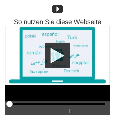
So nutzen Sie diese Webseite
|
|
Odtwarzaj
Restart
Przewiń
Przewiń
Ukryj
Szybciej
Wolniej
Preferencje
Wejdź
Głośn