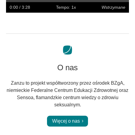
w
w
napisy
na
0:00
/ 3:28
Tempo: 1x
Wstrzymane
tył
przód
pełny
ekran
O nas
Zanzu to projekt współtworzony przez ośrodek BZgA,
niemieckie Federalne Centrum Edukacji Zdrowotnej oraz
Sensoa, flamandzkie centrum wiedzy o zdrowiu
seksualnym.
Więcej o nas