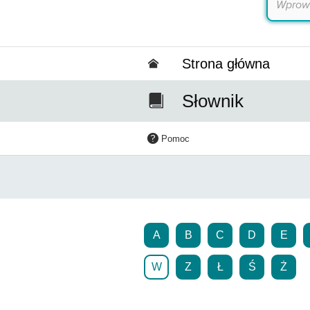
Strona główna
Słownik
Pomoc
A
B
C
D
E
W
Z
Ł
Ś
Ż