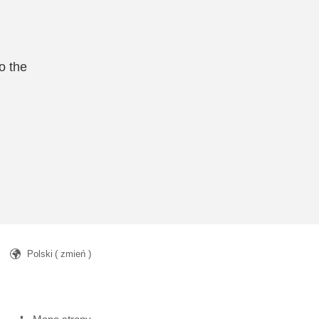
o the
Polski
( zmień )