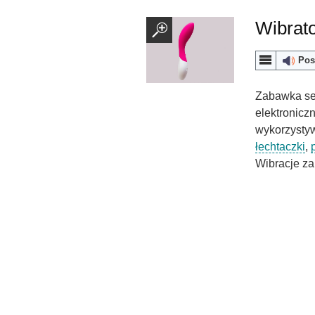
Wibrat
Pos
Zabawka se
elektronicz
wykorzystyw
łechtaczki
,
Wibracje z