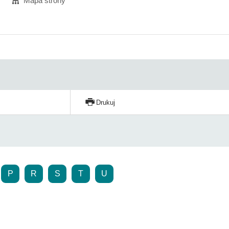
Mapa strony
Drukuj
P
R
S
T
U