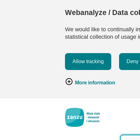
Webanalyze / Data col
We would like to continually i
statistical collection of usag
Allow tracking
Deny 
More information
Przejdź do głównej zawartości