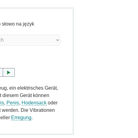
o słowo na język
ug, ein elektrisches Gerät,
Mit diesem Gerät können
ris
,
Penis
,
Hodensack
oder
t werden. Die Vibrationen
eller
Erregung
.