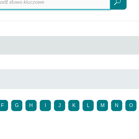
Szukaj
F
G
H
I
J
K
L
M
N
O