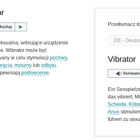
or
Przetłumacz t
łuchaj
ksualna, wibrujące urządzenie
ne. Wibrator może być
Vibrator
any w celu stymulacji
pochwy
,
prącia
,
moszny
lub
odbytu
.
apewniają
podniecenie
.
Vorlesen
Ein Sexspielze
das vibriert. 
Scheide
,
Klito
Anus
stimulier
führen zu sexu