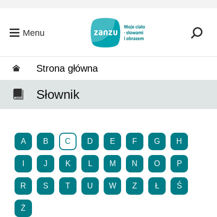
Przejdź do głównej zawartości
Menu
Strona główna
Słownik
A
B
C
D
E
F
G
H
I
J
K
L
M
N
O
P
R
S
T
U
W
Z
Ł
Ś
Ż