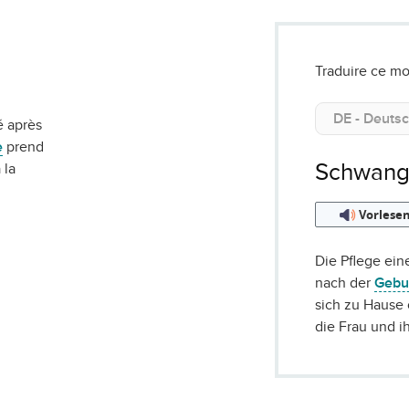
Traduire ce mo
é après
e
prend
Schwang
 la
Vorlese
Die Pflege ein
nach der
Gebu
sich zu Hause
die Frau und i