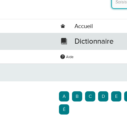
Accueil
Dictionnaire
Aide
A
B
C
D
E
É