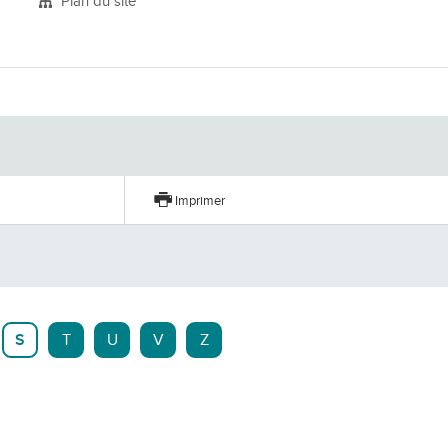
Plan du site
er
Imprimer
S
T
U
V
Z