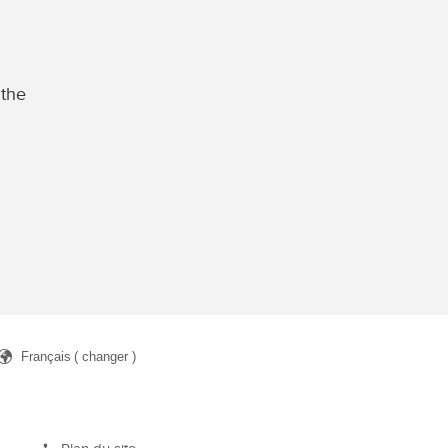
 the
Français
( changer )
rcher