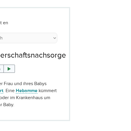
t en
erschaftsnachsorge
n
er Frau und ihres Babys
rt
. Eine
Hebamme
kümmert
 oder im Krankenhaus um
hr Baby.