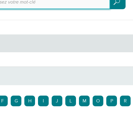
Recherch
F
G
H
I
J
L
M
O
P
R