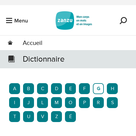
Passer au contenu principal
Menu
Accueil
Dictionnaire
A
B
C
D
E
F
G
H
I
J
L
M
O
P
R
S
T
U
V
Z
É