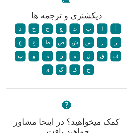
دیکشنری و ترجمه ها
آ
ا
ب
ت
ج
ح
خ
د
ر
ز
س
ش
ص
ط
ع
غ
ف
ق
ل
م
ن
ه
و
پ
چ
ک
گ
ی
کمک میخواهید؟ در اینجا مشاور
خواهید یافت.