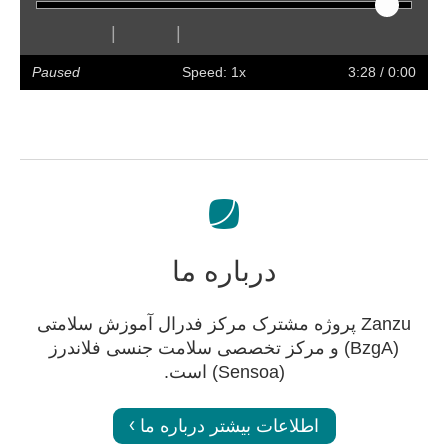
|
|
olume
Preferences
Enter
Slower
Faster
Hide
Forward
Rewind
Restart
Play
full
captions
Paused
Speed: 1x
/ 3:28
0:00
screen
درباره ما
Zanzu پروژه مشترک مرکز فدرال آموزش سلامتی
(BzgA) و مرکز تخصصی سلامت جنسی فلاندرز
(Sensoa) است.
اطلاعات بیشتر درباره ما