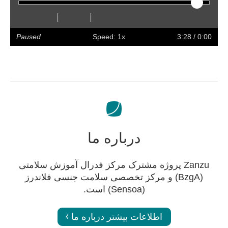
|
|
olume
Preferences
Enter
Slower
Faster
Hide
Forward
Rewind
Restart
Play
full
captions
Paused
Speed: 1x
/ 3:28
0:00
screen
درباره ما
Zanzu پروژه مشترک مرکز فدرال آموزش سلامتی
(BzgA) و مرکز تخصصی سلامت جنسی فلاندرز
(Sensoa) است.
اطلاعات بیشتر درباره ما