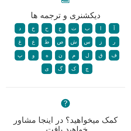
دیکشنری و ترجمه ها
آ
ا
ب
ت
ج
ح
خ
د
ر
ز
س
ش
ص
ط
ع
غ
ف
ق
ل
م
ن
ه
و
پ
چ
ک
گ
ی
کمک میخواهید؟ در اینجا مشاور
خواهید یافت.