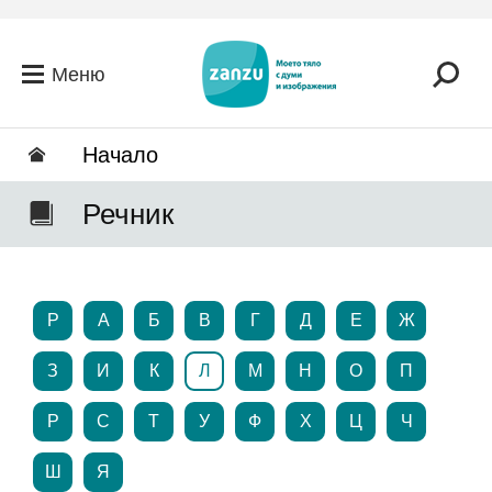
Премини към основното съдържание
Меню
Hачало
Речник
P
А
Б
В
Г
Д
Е
Ж
З
И
К
Л
М
Н
О
П
Р
С
Т
У
Ф
Х
Ц
Ч
Ш
Я