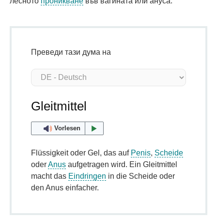
лесното
проникване
във вагината или ануса.
Преведи тази дума на
Gleitmittel
Vorlesen
Flüssigkeit oder Gel, das auf
Penis
,
Scheide
oder
Anus
aufgetragen wird. Ein Gleitmittel
macht das
Eindringen
in die Scheide oder
den Anus einfacher.