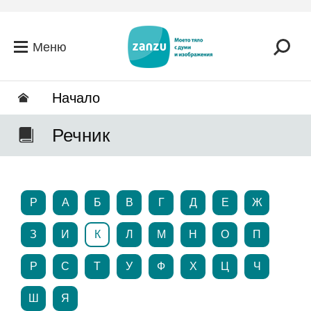
Премини към основното съдържание
Меню
Hачало
Речник
P
А
Б
В
Г
Д
Е
Ж
З
И
К
Л
М
Н
О
П
Р
С
Т
У
Ф
Х
Ц
Ч
Ш
Я