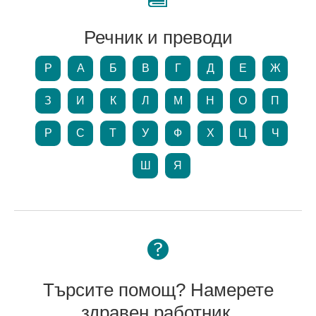
Речник и преводи
P
А
Б
В
Г
Д
Е
Ж
З
И
К
Л
М
Н
О
П
Р
С
Т
У
Ф
Х
Ц
Ч
Ш
Я
Търсите помощ? Намерете
здравен работник.