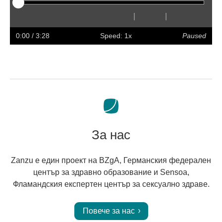
|
|
Play
Restart
Rewind
Forward
Hide
Faster
Slower
Preferences
Enter
Volum
captions
full
0:00
/ 3:28
Speed: 1x
Paused
screen
За нас
Zanzu е един проект на BZgA, Германския федерален
център за здравно образование и Sensoa,
Фламандския експертен център за сексуално здраве.
Повече за нас