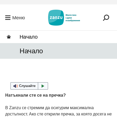
Премини към основното съдържание
Меню
Hачало
Hачало
Слушайте
Натъкнали сте се на пречка?
В Zanzu се стремим да осигурим максимална
достъпност. Ако сте открили пречка, за която досега не