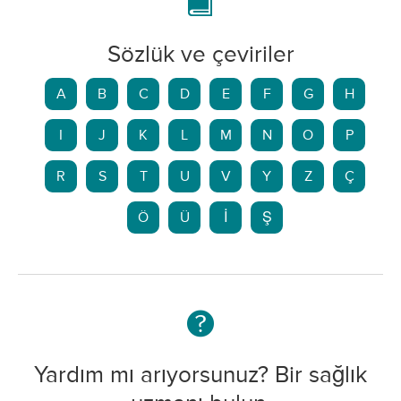
Sözlük ve çeviriler
A
B
C
D
E
F
G
H
I
J
K
L
M
N
O
P
R
S
T
U
V
Y
Z
Ç
Ö
Ü
İ
Ş
Yardım mı arıyorsunuz? Bir sağlık