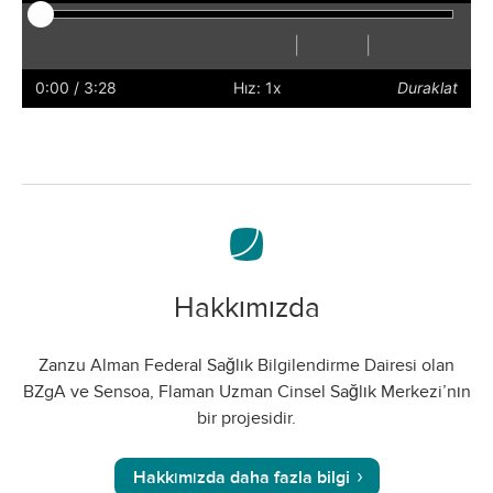
|
|
Oynat
Yeniden
Geri
İleri
Altyazıları
Hızlandır
Yavaşlat
Seçenekler
Tam
Ses
Oynat
Sar
Sar
Gizle
Ekranı
Ayarı
0:00
/ 3:28
Hız: 1x
Duraklat
Etkinleşti
Hakkımızda
Zanzu Alman Federal Sağlık Bilgilendirme Dairesi olan
BZgA ve Sensoa, Flaman Uzman Cinsel Sağlık Merkezi’nın
bir projesidir.
Hakkımızda daha fazla bilgi