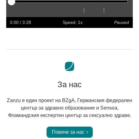
|
|
Play
Restart
Rewind
Forward
Hide
Faster
Slower
Preferences
Enter
Volum
captions
full
0:00
/ 3:28
Speed: 1x
Paused
screen
За нас
Zanzu е един проект на BZgA, Германския федерален
център за здравно образование и Sensoa,
Фламандския експертен център за сексуално здраве.
Повече за нас