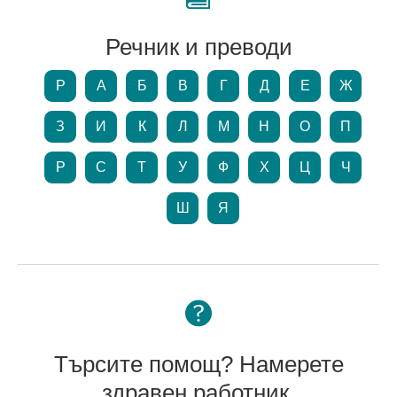
Речник и преводи
P
А
Б
В
Г
Д
Е
Ж
З
И
К
Л
М
Н
О
П
Р
С
Т
У
Ф
Х
Ц
Ч
Ш
Я
Търсите помощ? Намерете
здравен работник.