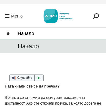
Премини към основното съдържание
Меню
Hачало
Hачало
Слушайте
Натъкнали сте се на пречка?
В Zanzu се стремим да осигурим максимална
достъпност. Ако сте открили пречка, за която досега не