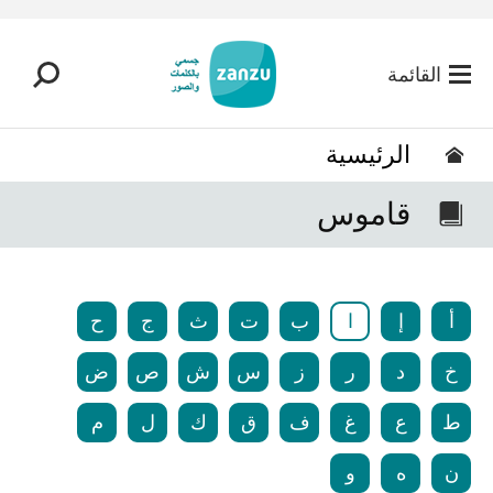
تخطي إلى المحتوى الرئيسي
القائمة
الرئيسية
قاموس
أ
إ
ا
ب
ت
ث
ج
ح
خ
د
ر
ز
س
ش
ص
ض
ط
ع
غ
ف
ق
ك
ل
م
ن
ه
و