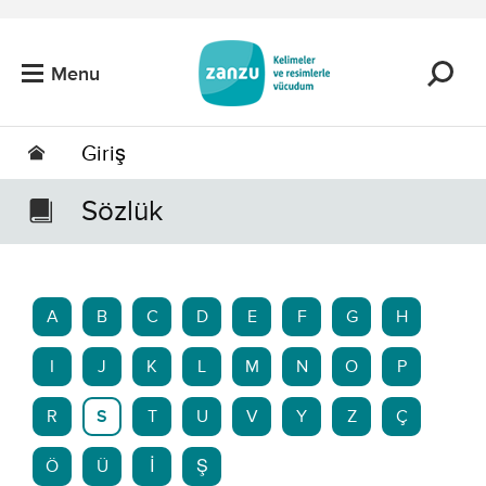
Skip to main content
Menu
Giriş
Sözlük
A
B
C
D
E
F
G
H
I
J
K
L
M
N
O
P
R
S
T
U
V
Y
Z
Ç
Ö
Ü
İ
Ş