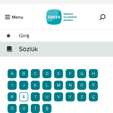
Skip to main content
Menu
Giriş
Sözlük
A
B
C
D
E
F
G
H
I
J
K
L
M
N
O
P
R
S
T
U
V
Y
Z
Ç
Ö
Ü
İ
Ş