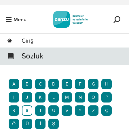
Skip to main content
Menu
Giriş
Sözlük
A
B
C
D
E
F
G
H
I
J
K
L
M
N
O
P
R
S
T
U
V
Y
Z
Ç
Ö
Ü
İ
Ş